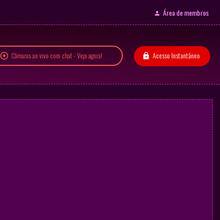
Área de membros
Acesso Instantâneo
Câmaras ao vivo com chat - Veja agora!